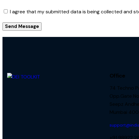
I agree that my submitted data is being collected and st
Send Message
Office
74 Techno P
Opp.Gate No.
Seepz Andher
Mumbai 400
support@india
+91 98922 2