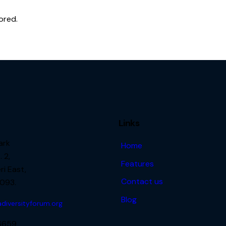
ored.
Links
ark
Home
 2,
Features
i East,
Contact us
093.
Blog
diversityforum.org
6659